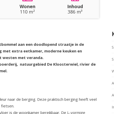
Wonen
Inhoud
110 m²
386 m³
altbommel aan een doodlopend straatje in de
S
ing met extra eetkamer, moderne keuken en
et westen met veranda.
S
rboerderij, natuurgebied De Kloosterwiel, rivier de
mel.
W
A
A
deur naar de berging. Deze praktisch berging heeft veel
fietsen.
I
tvloer is de woonkamer bereikbaar. De L-vormige