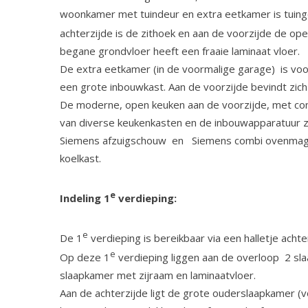
woonkamer met tuindeur en extra eetkamer is tuinge
achterzijde is de zithoek en aan de voorzijde de op
begane grondvloer heeft een fraaie laminaat vloer.
De extra eetkamer (in de voormalige garage) is voo
een grote inbouwkast. Aan de voorzijde bevindt zich
De moderne, open keuken aan de voorzijde, met com
van diverse keukenkasten en de inbouwapparatuur z
Siemens afzuigschouw en Siemens combi ovenmagn
koelkast.
e
Indeling 1
verdieping:
e
De 1
verdieping is bereikbaar via een halletje ach
e
Op deze 1
verdieping liggen aan de overloop 2 sl
slaapkamer met zijraam en laminaatvloer.
Aan de achterzijde ligt de grote ouderslaapkamer 