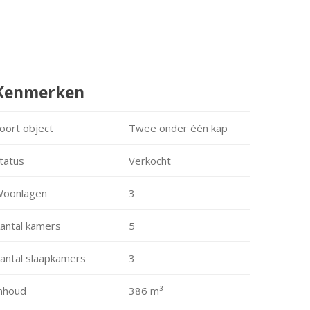
Kenmerken
oort object
Twee onder één kap
tatus
Verkocht
oonlagen
3
antal kamers
5
antal slaapkamers
3
nhoud
386 m³