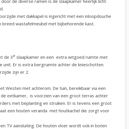
 door de diverse ramen is de slaapkamer heerlijk licht.
d.
orzijde met dakkapel is ingericht met een inloopdouche
 breed wastafelmeubel met bijbehorende kast.
e
et de 3
slaapkamer en een extra witgoed ruimte met
unit. Er is extra bergruimte achter de knieschotten.
ijde zijn er 2.
 het Westen met achterom. De tuin, bereikbaar via een
de eetkamer, is voorzien van een groot terras achter
rders met beplanting en struiken. Er is tevens een groot
taat een houten veranda met houtkachel die zorgt voor
een TV aansluiting. De houten vloer wordt ook in boten