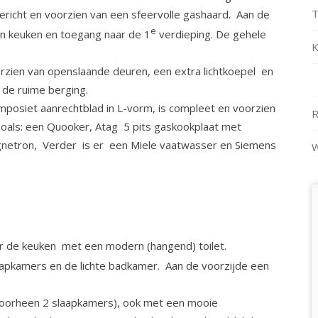
T
richt en voorzien van een sfeervolle gashaard. Aan de
e
en keuken en toegang naar de 1
verdieping. De gehele
K
rzien van openslaande deuren, een extra lichtkoepel en
 de ruime berging.
posiet aanrechtblad in L-vorm, is compleet en voorzien
R
oals: een Quooker, Atag 5 pits gaskookplaat met
etron, Verder is er een Miele vaatwasser en Siemens
W
ter de keuken met een modern (hangend) toilet.
aapkamers en de lichte badkamer. Aan de voorzijde een
(voorheen 2 slaapkamers), ook met een mooie