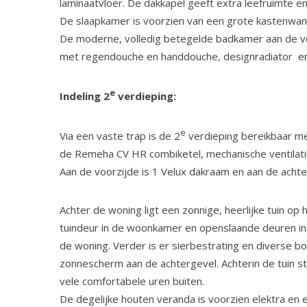
laminaatvloer. De dakkapel geeft extra leefruimte en
De slaapkamer is voorzien van een grote kastenwan
De moderne, volledig betegelde badkamer aan de vo
met regendouche en handdouche, designradiator en
e
Indeling 2
verdieping:
e
Via een vaste trap is de 2
verdieping bereikbaar m
de Remeha CV HR combiketel, mechanische ventilatie 
Aan de voorzijde is 1 Velux dakraam en aan de achterz
Achter de woning ligt een zonnige, heerlijke tuin op
tuindeur in de woonkamer en openslaande deuren in 
de woning. Verder is er sierbestrating en diverse bo
zonnescherm aan de achtergevel. Achterin de tuin s
vele comfortabele uren buiten.
De degelijke houten veranda is voorzien elektra en 