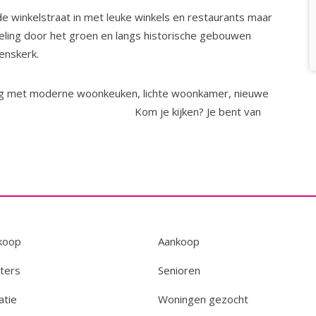
de winkelstraat in met leuke winkels en restaurants maar
deling door het groen en langs historische gebouwen
enskerk.
ng met moderne woonkeuken, lichte woonkamer, nieuwe
n dakterras. Kom je kijken? Je bent van
koop
Aankoop
ters
Senioren
atie
Woningen gezocht