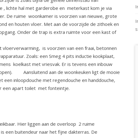
rzijde is zoals bijna de gehele binnenstad van
I
 , lichte hal met garderobe en meterkast kom je via
r. De ruime woonkamer is voorzien van nieuwe, grote
I
fond en houten vloer. Met aan de voorzijde de zithoek en
s
opgang. Onder de trap is extra ruimte voor een kast of
vloerverwarming, is voorzien van een fraai, betonnen
pparatuur. Zoals: een Smeg 4 pits inductie kookplaat,
ens koelkast met vriesvak. Er is tevens een inbouw
an open). Aansluitend aan de woonkeuken ligt de mooie
et een inloopdouche met regendouche en handdouche,
 een apart toilet met fonteintje.
eikbaar. Hier liggen aan de overloop 2 ruime
is een buitendeur naar het fijne dakterras. De