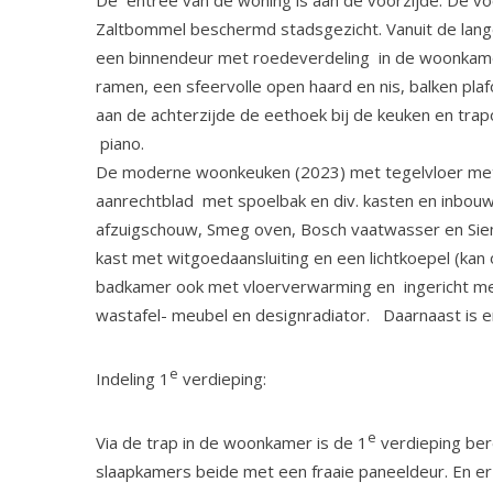
De entree van de woning is aan de voorzijde. De voo
Zaltbommel beschermd stadsgezicht. Vanuit de lange
een binnendeur met roedeverdeling in de woonkame
ramen, een sfeervolle open haard en nis, balken pla
aan de achterzijde de eethoek bij de keuken en trap
piano.
De moderne woonkeuken (2023) met tegelvloer met 
aanrechtblad met spoelbak en div. kasten en inbouwa
afzuigschouw, Smeg oven, Bosch vaatwasser en Siem
kast met witgoedaansluiting en een lichtkoepel (k
badkamer ook met vloerverwarming en ingericht m
wastafel- meubel en designradiator. Daarnaast is er
e
Indeling 1
verdieping:
e
Via de trap in de woonkamer is de 1
verdieping ber
slaapkamers beide met een fraaie paneeldeur. En er 