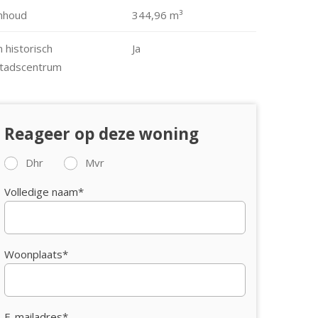
nhoud
344,96 m³
n historisch
Ja
tadscentrum
Reageer op deze woning
Dhr
Mvr
Volledige naam*
Woonplaats*
E-mailadres*