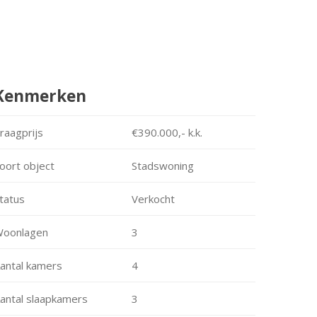
Kenmerken
raagprijs
€390.000,- k.k.
oort object
Stadswoning
tatus
Verkocht
oonlagen
3
antal kamers
4
antal slaapkamers
3