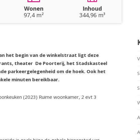
Wonen
Inhoud
97,4 m²
344,96 m³
an het begin van de winkelstraat ligt deze
V
rants, theater De Poorterij, het Stadskasteel
nde parkeergelegenheid om de hoek. Ook het
S
enkele minuten bereikbaar.
S
oonkeuken (2023) Ruime woonkamer, 2 evt 3
W
A
A