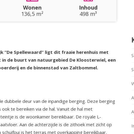
Wonen
Inhoud
136,5 m²
498 m³
ijk “De Spellewaard” ligt dit fraaie herenhuis met
S
t in de buurt van natuurgebied De Kloosterwiel, een
rboerderij en de binnenstad van Zaltbommel.
S
W
A
de dubbele deur van de inpandige berging. Deze berging
ok te bereiken via de hal. Vanuit de hal met
A
teintje is de woonkamer bereikbaar. De royale L-
atvloer. Aan de achterzijde is de zithoek met zicht op
I
n schuifpui is het terras met overkapping bereikbaar.