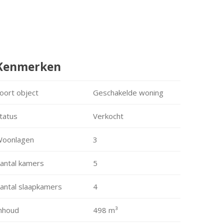
Kenmerken
oort object
Geschakelde woning
tatus
Verkocht
oonlagen
3
antal kamers
5
antal slaapkamers
4
nhoud
498 m³