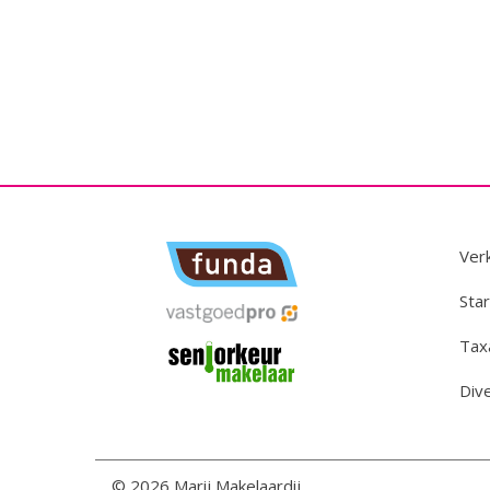
Ver
Star
Tax
Div
© 2026 Marij Makelaardij