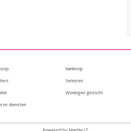
koop
Aankoop
ters
Senioren
atie
Woningen gezocht
erse diensten
Powered by Marble IT