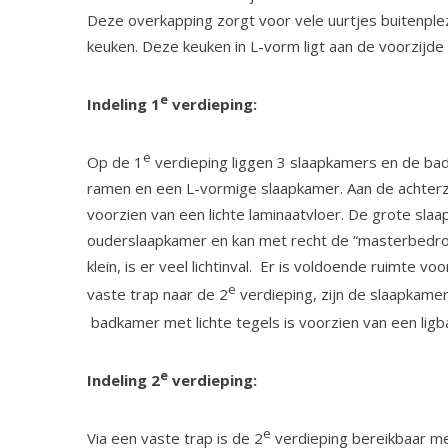
Deze overkapping zorgt voor vele uurtjes buitenplez
keuken. Deze keuken in L-vorm ligt aan de voorzijde
e
Indeling 1
verdieping:
e
Op de 1
verdieping liggen 3 slaapkamers en de ba
ramen en een L-vormige slaapkamer. Aan de achterzi
voorzien van een lichte laminaatvloer. De grote slaap
ouderslaapkamer en kan met recht de “masterbedr
klein, is er veel lichtinval. Er is voldoende ruimte 
e
vaste trap naar de 2
verdieping, zijn de slaapkame
badkamer met lichte tegels is voorzien van een ligb
e
Indeling 2
verdieping:
e
Via een vaste trap is de 2
verdieping bereikbaar me