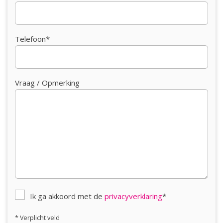
e
Via een vlizo trap is de 2
verdieping bereikbaar met een
grote open zolder die wordt gebruikt als bergzolder.
Telefoon*
Buiten:
Achter de bijkeuken met deur naar de tuin, staat een
Vraag / Opmerking
houten berging met veel bergruimte. Achter de woning
ligt een zonnige onderhoudsvriendelijke tuin die bijna
volledig bestraat is met sierbestrating. Verder een aantal
borders met beplanting en coniferen. Achterin de tuin is
een poort met achterom.
Kortom een rustig gelegen, lichte, uitgebouwde
gezinswoning met 3 slaapkamers en diepe tuin met
achterom. Kom je kijken? Je bent van harte welkom!
Ik ga akkoord met de
privacyverklaring
*
* Verplicht veld