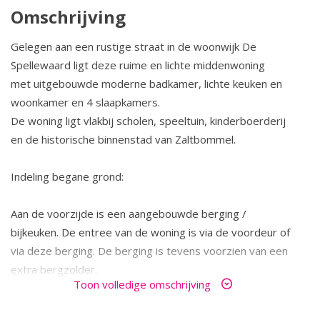
Omschrijving
Gelegen aan een rustige straat in de woonwijk De
Spellewaard ligt deze ruime en lichte middenwoning
met uitgebouwde moderne badkamer, lichte keuken en
woonkamer en 4 slaapkamers.
De woning ligt vlakbij scholen, speeltuin, kinderboerderij
en de historische binnenstad van Zaltbommel.
Indeling begane grond:
Aan de voorzijde is een aangebouwde berging /
bijkeuken. De entree van de woning is via de voordeur of
via deze berging. De berging is tevens voorzien van een
extra bergzolder.
Toon volledige omschrijving
Vanuit de lichte hal met de trapopgang, meterkast en
toilet met fonteintje is de woonkamer bereikbaar.