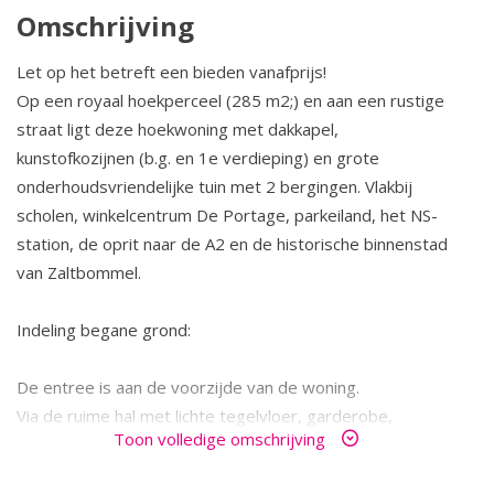
Omschrijving
Let op het betreft een bieden vanafprijs!
Op een royaal hoekperceel (285 m2;) en aan een rustige
straat ligt deze hoekwoning met dakkapel,
kunstofkozijnen (b.g. en 1e verdieping) en grote
onderhoudsvriendelijke tuin met 2 bergingen. Vlakbij
scholen, winkelcentrum De Portage, parkeiland, het NS-
station, de oprit naar de A2 en de historische binnenstad
van Zaltbommel.
Indeling begane grond:
De entree is aan de voorzijde van de woning.
Via de ruime hal met lichte tegelvloer, garderobe,
Toon volledige omschrijving
meterkast bergkast en toilet bereikt u de woonkamer.
De lichte doorzon woonkamer met zijraam en grote