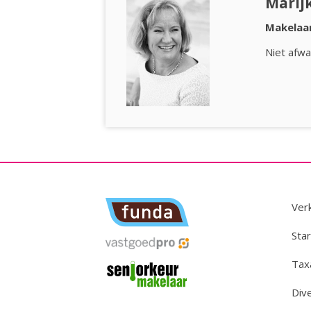
Marij
Makelaar
Niet afwa
Ver
Star
Tax
Div