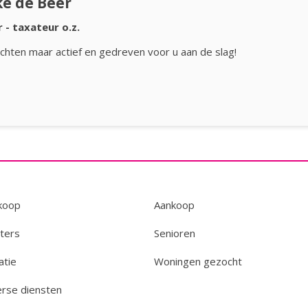
ke de Beer
 - taxateur o.z.
chten maar actief en gedreven voor u aan de slag!
koop
Aankoop
ters
Senioren
atie
Woningen gezocht
erse diensten