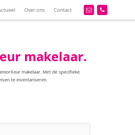
Actueel
Over ons
Contact
eur makelaar.
eniorKeur makelaar. Met de specifieke
sen te inventariseren.